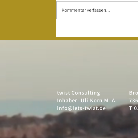
Kommentar verfassen...
25 Jahre twist
– Kira Jindra
twist Consulting
Br
Inhaber: Uli Korn M. A.
736
info@lets-twist.de
T 0