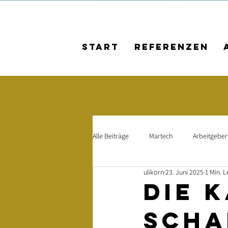
Start
Referenzen
Alle Beiträge
Martech
Arbeitgebe
ulikorn
23. Juni 2025
1 Min. L
AI
Kundenbeziehungen
Mit
Die 
Scha
Social Media
Social-Media-Kamp