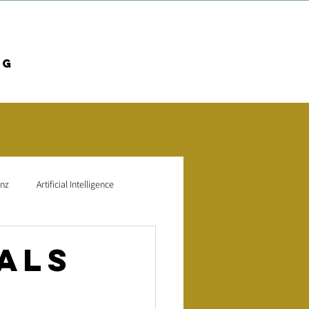
og
enz
Artificial Intelligence
Mitarbeiterbindung
 als
ptimierung
SEO