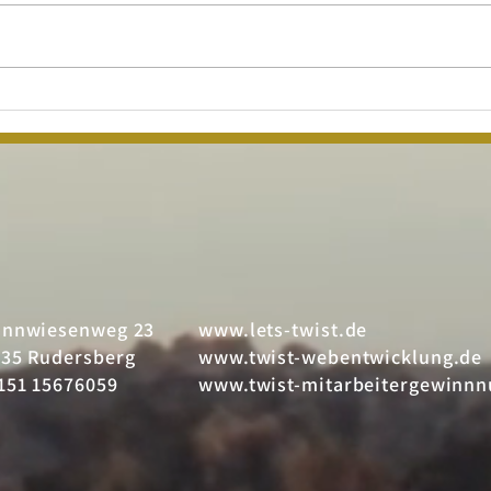
25 Jahre twist
„W
🥳🎈🎉
hi
un
Na
onnwiesenweg 23
www.lets-twist.de
35 Rudersberg
www.twist-webentwicklung.de
151 15676059
www.twist-mitarbeitergewinnn