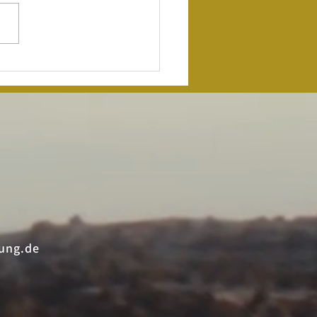
ir tanzen
er nicht
seren
men.“
ung.de