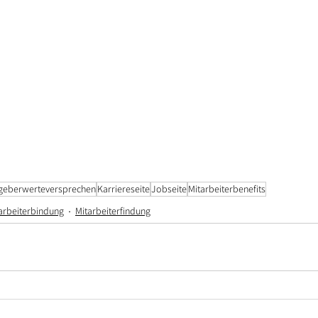
tgeberwerteversprechen
Karriereseite
Jobseite
Mitarbeiterbenefits
arbeiterbindung
Mitarbeiterfindung