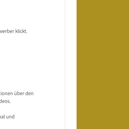
erber klickt.
ationen über den 
deos.
nal und 