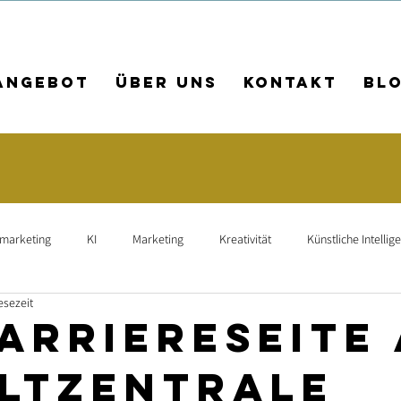
Angebot
Über uns
Kontakt
Bl
rmarketing
KI
Marketing
Kreativität
Künstliche Intellig
esezeit
arbeiterführung
Leadership
Teamkultur
Employer Branding
Karriereseite
ltzentrale
agne
Leadgenerierung
Mitarbeiterfindung
Suchmaschinen-O