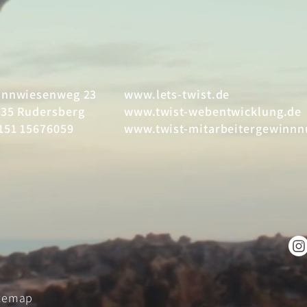
onnwiesenweg 23
www.lets-twist.de
35 Rudersberg
www.twist-webentwicklung.de
151 15676059
www.twist-mitarbeitergewinnn
temap