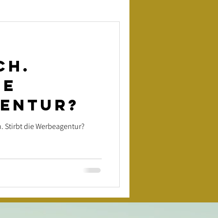
ch.
ie
entur?
n. Stirbt die Werbeagentur?