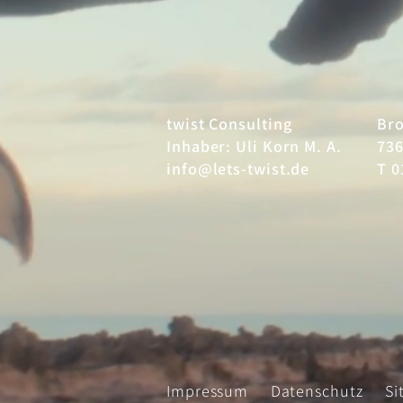
twist Consulting
Br
Inhaber: Uli Korn M. A.
736
info@lets-twist.de
T 0
Impressum
Datenschutz
Si