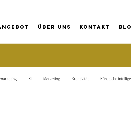
Angebot
Über uns
Kontakt
Bl
rmarketing
KI
Marketing
Kreativität
Künstliche Intellig
arbeiterführung
Leadership
Teamkultur
Employer Branding
agne
Leadgenerierung
Mitarbeiterfindung
Suchmaschinen-O