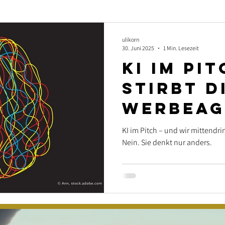
Agenturjubiläum
ulikorn
30. Juni 2025
1 Min. Lesezeit
KI im Pit
Stirbt d
Werbeag
KI im Pitch – und wir mittendri
Nein. Sie denkt nur anders.