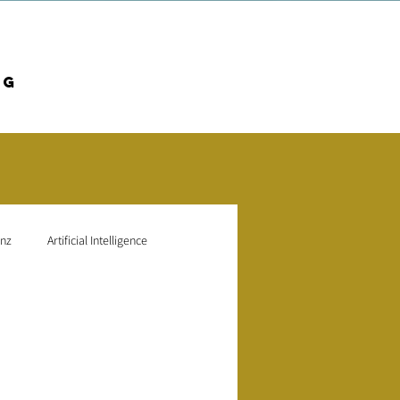
og
enz
Artificial Intelligence
Mitarbeiterbindung
ptimierung
SEO