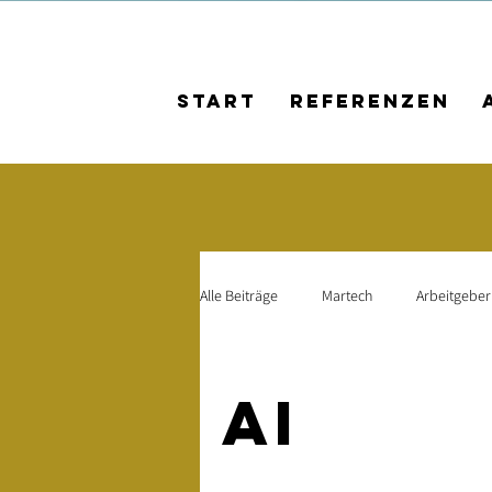
Start
Referenzen
Alle Beiträge
Martech
Arbeitgebe
AI
Kundenbeziehungen
Mit
AI
Social Media
Social-Media-Kamp