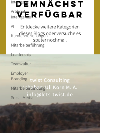
demnächst
Intelligenz
Artificial
verfügbar
Intelligence
AI
Entdecke weitere Kategorien
dieses Blogs oder versuche es
Kundenbeziehungen
später nochmal.
Mitarbeiterführung
Leadership
Teamkultur
Employer
Branding
twist Consulting
Inhaber: Uli Korn M. A.
Mitarbeiterbindung
info@lets-twist.de
Social Media
Social-Media-
Kampagne
Leadgenerierung
Mitarbeiterfindung
Bronnwiesenweg 23