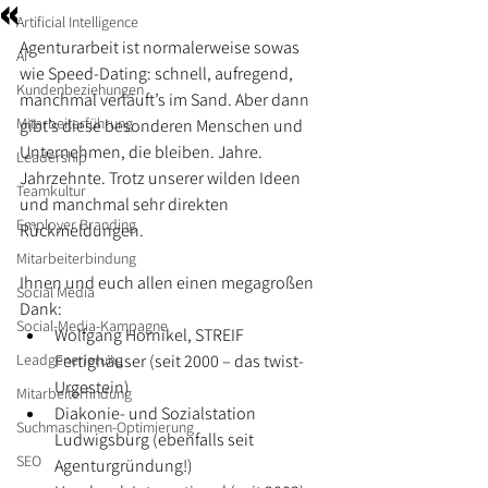
«
Artificial Intelligence
Agenturarbeit ist normalerweise sowas 
AI
wie Speed-Dating: schnell, aufregend, 
Kundenbeziehungen
manchmal verläuft’s im Sand. Aber dann 
Mitarbeiterführung
gibt’s diese besonderen Menschen und 
Unternehmen, die bleiben. Jahre. 
Leadership
Jahrzehnte. Trotz unserer wilden Ideen 
Teamkultur
und manchmal sehr direkten 
Employer Branding
Rückmeldungen.
Mitarbeiterbindung
Ihnen und euch allen einen megagroßen 
Social Media
Dank:
Social-Media-Kampagne
Wolfgang Hornikel, STREIF 
Leadgenerierung
Fertighäuser (seit 2000 – das twist-
Urgestein)
Mitarbeiterfindung
Diakonie- und Sozialstation 
Suchmaschinen-Optimierung
Ludwigsburg (ebenfalls seit 
SEO
Agenturgründung!)