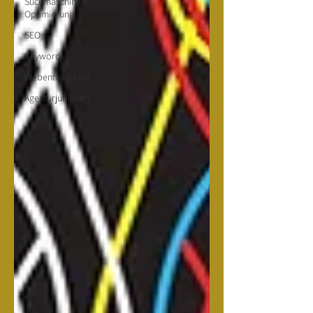
Suchmaschinen-
Optimierung
SEO
Keywords
Webentwicklung
Agenturjubiläum