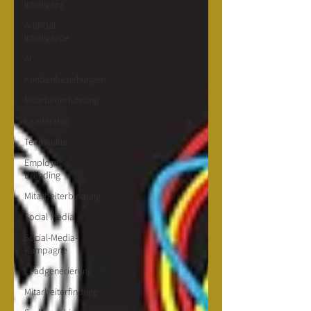
Intelligenz
Artificial
Intelligence
AI
Kundenbeziehungen
Mitarbeiterführung
Leadership
Teamkultur
Employer
Branding
Mitarbeiterbindung
Social Media
Social-Media-
Kampagne
Leadgenerierung
Mitarbeiterfindung