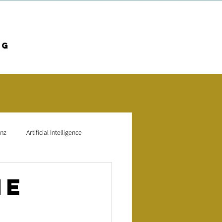
og
enz
Artificial Intelligence
Mitarbeiterbindung
ie
ptimierung
SEO