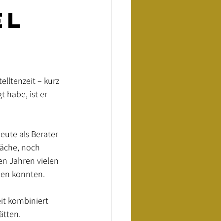
el
lltenzeit – kurz 
 habe, ist er 
eute als Berater 
räche, noch 
en Jahren vielen 
nen konnten.
it kombiniert 
ätten.