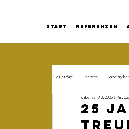
Start
Referenzen
Alle Beiträge
Martech
Arbeitgebe
ulikorn
9. Okt. 2025
1 Min. Le
AI
Kundenbeziehungen
Mit
25 Ja
Treu
Social Media
Social-Media-Kamp