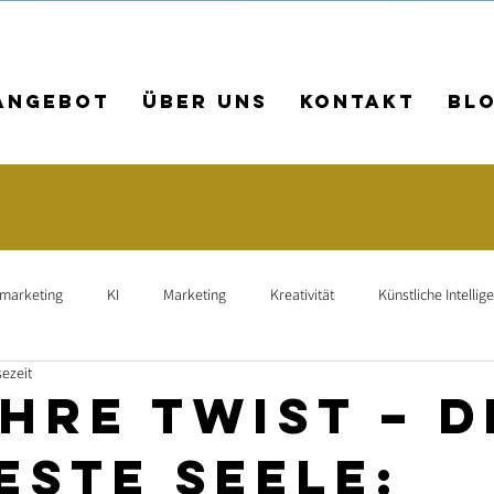
Angebot
Über uns
Kontakt
Bl
rmarketing
KI
Marketing
Kreativität
Künstliche Intellig
sezeit
arbeiterführung
Leadership
Teamkultur
Employer Branding
hre twist – d
este Seele:
agne
Leadgenerierung
Mitarbeiterfindung
Suchmaschinen-O