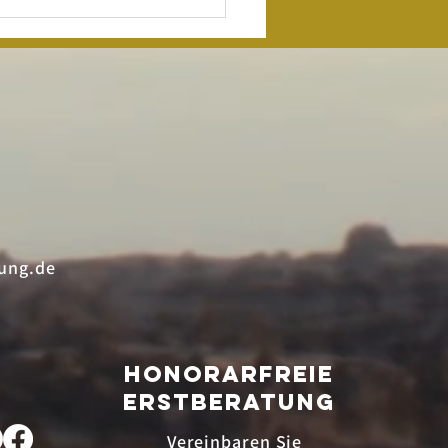
 Jahre twist
die
toristen-
oadshow
ung.de
HONORARfreie
ERSTBERATUNG
Vereinbaren Sie