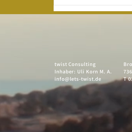
25 Jahre twist
– Der Nordsee-
Kunde
twist Consulting
Br
Inhaber: Uli Korn M. A.
736
info@lets-twist.de
T 0