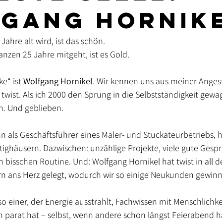
gang Hornik
Agenturjubiläum
ahre alt wird, ist das schön.
nzen 25 Jahre mitgeht, ist es Gold.
e“ ist 
Wolfgang Hornikel
. Wir kennen uns aus meiner Angeste
wist. Als ich 2000 den Sprung in die Selbstständigkeit gewagt
n. Und geblieben.
n als Geschäftsführer eines Maler- und Stuckateurbetriebs, h
tighäusern. Dazwischen: unzählige Projekte, viele gute Gesp
 bisschen Routine. Und: Wolfgang Hornikel hat twist in all d
 ans Herz gelegt, wodurch wir so einige Neukunden gewin
so einer, der Energie ausstrahlt, Fachwissen mit Menschlichke
 parat hat – selbst, wenn andere schon längst Feierabend h