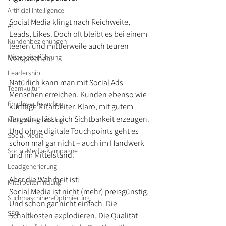
Artificial Intelligence
Social Media klingt nach Reichweite, 
AI
Leads, Likes. Doch oft bleibt es bei einem 
Kundenbeziehungen
leeren und mittlerweile auch teuren 
Mitarbeiterführung
Versprechen.
Leadership
Natürlich kann man mit Social Ads 
Teamkultur
Menschen erreichen. Kunden ebenso wie 
Employer Branding
künftige Mitarbeiter. Klaro, mit gutem 
Targeting lässt sich Sichtbarkeit erzeugen. 
Mitarbeiterbindung
Und ohne digitale Touchpoints geht es 
Social Media
schon mal gar nicht – auch im Handwerk 
Social-Media-Kampagne
und im Mittelstand.
Leadgenerierung
Aber die Wahrheit ist: 
Mitarbeiterfindung
Social Media ist nicht (mehr) preisgünstig. 
Suchmaschinen-Optimierung
Und schon gar nicht einfach. Die 
SEO
Schaltkosten explodieren. Die Qualität 