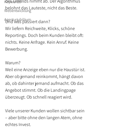
des Umfelds nimmt ab. Der Algorithmus 
Keywords
belohnt das Lauteste, nicht das Beste.
Webentwicklung
Agenturjubiläum
Und was passiert dann? 
Wir liefern Reichweite, Klicks, schöne 
Reportings. Doch beim Kunden bleibt oft: 
nichts. Keine Anfrage. Kein Anruf. Keine 
Bewerbung.
Warum?
Weil eine Anzeige eben nur die Haustür ist. 
Aber ob jemand reinkommt, hängt davon 
ab, ob dahinter jemand aufmacht. Ob das 
Angebot stimmt. Ob die Landingpage 
überzeugt. Ob schnell reagiert wird.
Viele unserer Kunden wollen sichtbar sein 
– aber bitte ohne den langen Atem, ohne 
echtes Invest.