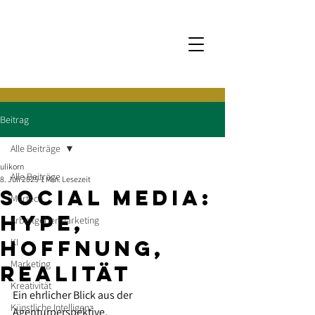
Beitrag
Alle Beiträge
ulikorn
Alle Beiträge
8. Juli 2025
1 Min. Lesezeit
Social Media:
Martech
Hype,
Arbeitgebermarketing
Hoffnung,
KI
Marketing
Realität
Kreativität
Ein ehrlicher Blick aus der 
Künstliche Intelligenz
Agenturperspektive.